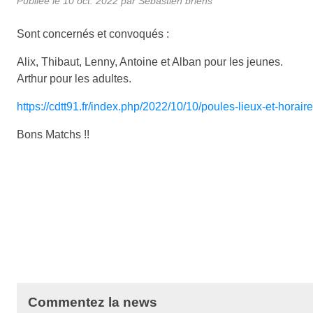
Publiée le
10 oct. 2022
par Sebastien briens
Sont concernés et convoqués :
Alix, Thibaut, Lenny, Antoine et Alban pour les jeunes.
Arthur pour les adultes.
https://cdtt91.fr/index.php/2022/10/10/poules-lieux-et-horaire
Bons Matchs !!
Commentez la news