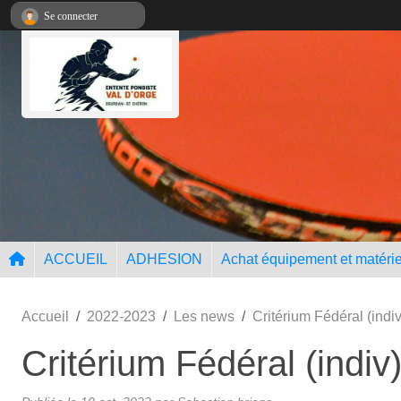
Panneau de gestion des cookies
Se connecter
ACCUEIL
ADHESION
Achat équipement et matérie
Accueil
2022-2023
Les news
Critérium Fédéral (indi
Critérium Fédéral (indiv